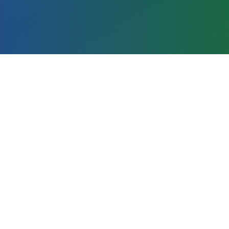
Pregrado
Centros de Producción
Gestión Administrativa
Posgrado
Aula Virtual
Intranet